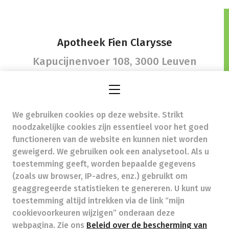
Apotheek Fien Clarysse
Kapucijnenvoer 108,
3000 Leuven
We gebruiken cookies op deze website. Strikt
apotheekfienclarysse@proximus.be
-
noodzakelijke cookies zijn essentieel voor het goed
Ondernemingsnummer (BTW nr.) (BE)0436363705
functioneren van de website en kunnen niet worden
Beroepstitel:
Apotheker werkzaam in België
geweigerd. We gebruiken ook een analysetool. Als u
toestemming geeft, worden bepaalde gegevens
Beroepsvereniging:
Algemene Pharmaceutische
Bond
autorisatienummer FAGG 246311
(zoals uw browser, IP-adres, enz.) gebruikt om
Valt onder toezicht van de Orde der Apothekers,
geaggregeerde statistieken te genereren. U kunt uw
02/537.42.67, Henri Jasparlaan 94 1060 Brussel
toestemming altijd intrekken via de link “mijn
Deontologie:
Code van de farmaceutische plichtenleer
cookievoorkeuren wijzigen” onderaan deze
Tarieven terugbetaalde zorg
webpagina. Zie ons
Beleid over de bescherming van