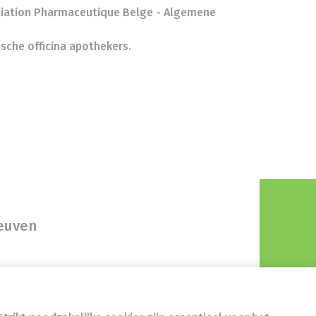
ciation Pharmaceutique Belge - Algemene
sche officina apothekers.
Leuven
E)0436363705