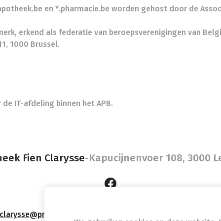
.apotheek.be en *.pharmacie.be worden gehost door de Asso
erk, erkend als federatie van beroepsverenigingen van Belgi
1, 1000 Brussel.
de IT-afdeling binnen het APB.
eek Fien Clarysse
-
Kapucijnenvoer 108, 3000 
nclarysse@proximus.be
- Ondernemingsnummer (BTW nr.) (B